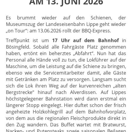
AM 13. JUNI 2026
Es brummt wieder auf den Schienen, der
Museumszug der Landeseisenbahn Lippe geht wieder
„on Tour“: am 13.06.2026 rollt der BBQ-Express.
Treffpunkt ist um
17 Uhr auf dem Bahnhof
in
Bösingfeld. Sobald alle Fahrgäste Platz genommen
haben, ertönt ein beherztes „Abfahrt“. Nun hat das
Personal alle Hände voll zu tun, die Lokführer auf der
Maschine, um die Leistung auf die Schiene zu bringen,
ebenso wie die Servicemitarbeiter damit, alle Gäste
mit Getränken am Platz zu versorgen. Langsam sucht
sich die Lok ihren Weg auf der kurvenreichen „alten
Bergstrecke“ hinauf nach Alverdissen. Auf Lippes
höchstgelegener Bahnstation wird dann erstmal ein
längerer Stopp eingelegt. Hier duftet schon der frisch
angeheizte Holzkohlegrill auf dem Bahnhofvorplatz,
von dem aus die regionalen Fleischprodukte direkt in
den Zug wandern. Das Buffet wartet mit Bratwurst,
Nacken- und Putensteaks sowie saisonalen Beilagen