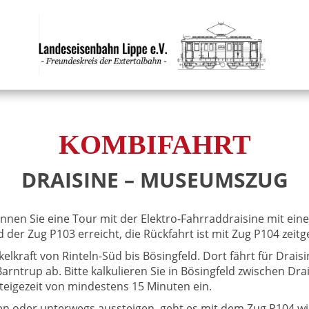
KOMBIFAHRT
DRAISINE – MUSEUMSZUG
nnen Sie eine Tour mit der Elektro-Fahrraddraisine mit ein
d der Zug P103 erreicht, die Rückfahrt ist mit Zug P104 zeit
elkraft von Rinteln-Süd bis Bösingfeld. Dort fährt für Drai
rntrup ab. Bitte kalkulieren Sie in Bösingfeld zwischen Dr
igezeit von mindestens 15 Minuten ein.
ren oder unterwegs aussteigen, geht es mit dem Zug P104 wi