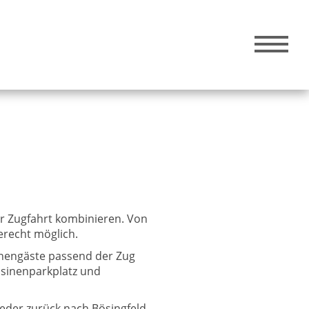
er Zugfahrt kombinieren. Von
gerecht möglich.
sinengäste passend der Zug
aisinenparkplatz und
eder zurück nach Bösingfeld,