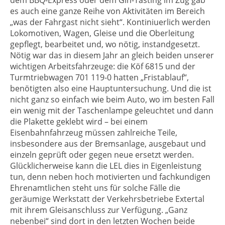
dem BBQ-Express oder dem Gin-Tasting im Zug gab
es auch eine ganze Reihe von Aktivitäten im Bereich
„was der Fahrgast nicht sieht“. Kontiniuerlich werden
Lokomotiven, Wagen, Gleise und die Oberleitung
gepflegt, bearbeitet und, wo nötig, instandgesetzt.
Nötig war das in diesem Jahr an gleich beiden unserer
wichtigen Arbeitsfahrzeuge: die Köf 6815 und der
Turmtriebwagen 701 119-0 hatten „Fristablauf“,
benötigten also eine Hauptuntersuchung. Und die ist
nicht ganz so einfach wie beim Auto, wo im besten Fall
ein wenig mit der Taschenlampe geleuchtet und dann
die Plakette geklebt wird – bei einem
Eisenbahnfahrzeug müssen zahlreiche Teile,
insbesondere aus der Bremsanlage, ausgebaut und
einzeln geprüft oder gegen neue ersetzt werden.
Glücklicherweise kann die LEL dies in Eigenleistung
tun, denn neben hoch motivierten und fachkundigen
Ehrenamtlichen steht uns für solche Fälle die
geräumige Werkstatt der Verkehrsbetriebe Extertal
mit ihrem Gleisanschluss zur Verfügung. „Ganz
nebenbei“ sind dort in den letzten Wochen beide