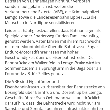
Betreten von Bahnanlagen nicht nur verboten
sondern auf gefährlich ist, wollen die
Verkehrsbetriebe Extertal (VBE), die Kriminalpolizei
Lemgo sowie die Landeseisenbahn Lippe (LEL) die
Menschen in Nordlippe sensibilisieren.
Leider ist häufig festzustellen, dass Bahnanlagen als
Spielplatz oder Spazierweg für den Familienausflug
genutzt werden. Väter fahren mit ihrem Nachwuchs
mit dem Mountainbike über die Bahntrasse. Sogar
Enduro-Motoradfahrer rasen mit hoher
Geschwindigkeit über die Eisenbahnstrecke. Die
Bahnbrücke am Walkenfeld in Lemgo-Brake wird im
Sommer zudem als Sprungturm in die Bega oder als
Fotomotiv z.B. für Selfies genutzt.
Die VBE sind Eigentümer und
Eisenbahninfrastrukturbetreiber der Bahnstrecke von
Bösingfeld über Barntrup und Dörentrup bis Lemgo.
Geschäftsführer Sven Oehlmann weist ausdrücklich
darauf hin, dass die Bahnstrecke wird nicht nur am
Samstag und Sonntag befahren! Infrastrukturfahrten