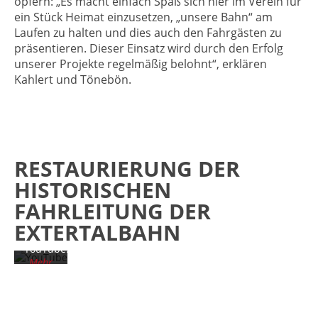
opfern: „Es macht einfach Spaß sich hier im Verein für
ein Stück Heimat einzusetzen, „unsere Bahn“ am
Laufen zu halten und dies auch den Fahrgästen zu
präsentieren. Dieser Einsatz wird durch den Erfolg
unserer Projekte regelmäßig belohnt“, erklären
Kahlert und Tönebön.
Mit
dem
Laden
RESTAURIERUNG DER
des
Videos
HISTORISCHEN
akzeptieren
FAHRLEITUNG DER
Sie die
Datenschutzerklärung
EXTERTALBAHN
von
YouTube.
Mehr
erfahren
Video
laden